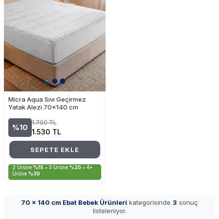
Micra Aqua Sıvı Geçirmez
Yatak Alezi 70x140 cm
1.700
TL
%10
1.530
TL
SEPETE EKLE
2 Ürüne
%15
• 3 Ürüne
%20
• 4+
Ürüne
%30
70 x 140 cm Ebat Bebek Ürünleri
kategorisinde
3
sonuç
listeleniyor.