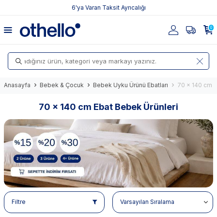
6'ya Varan Taksit Ayrıcalığı
0
Anasayfa
Bebek & Çocuk
Bebek Uyku Ürünü Ebatları
70 x 140 cm E
70 x 140 cm Ebat Bebek Ürünleri
Filtre