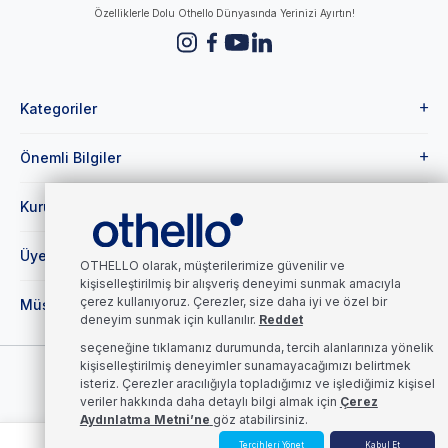
Özelliklerle Dolu Othello Dünyasında Yerinizi Ayırtın!
Kategoriler
Önemli Bilgiler
Kurumsal
Üye
OTHELLO olarak, müşterilerimize güvenilir ve
kişiselleştirilmiş bir alışveriş deneyimi sunmak amacıyla
çerez kullanıyoruz. Çerezler, size daha iyi ve özel bir
Müşteri Hizmetleri
deneyim sunmak için kullanılır.
Reddet
seçeneğine tıklamanız durumunda, tercih alanlarınıza yönelik
kişiselleştirilmiş deneyimler sunamayacağımızı belirtmek
©2025 OTHELLO, Tarafından Tüm Haklar Saklıdır.
isteriz.
Çerezler aracılığıyla topladığımız ve işlediğimiz kişisel
veriler hakkında daha detaylı bilgi almak için
Çerez
Aydınlatma Metni’ne
göz atabilirsiniz.
0
Tercihleri Yönet
Kabul Et