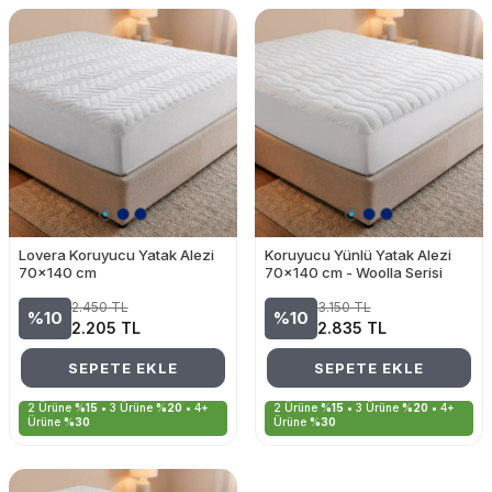
Lovera Koruyucu Yatak Alezi
Koruyucu Yünlü Yatak Alezi
70x140 cm
70x140 cm - Woolla Serisi
2.450
TL
3.150
TL
%10
%10
2.205
TL
2.835
TL
SEPETE EKLE
SEPETE EKLE
2 Ürüne
%15
• 3 Ürüne
%20
• 4+
2 Ürüne
%15
• 3 Ürüne
%20
• 4+
Ürüne
%30
Ürüne
%30