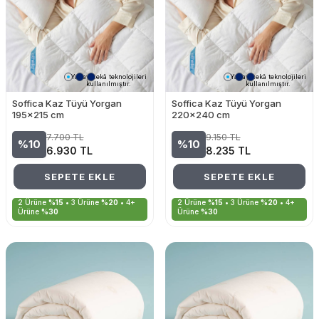
Yapay zekâ teknolojileri
Yapay zekâ teknolojileri
kullanılmıştır.
kullanılmıştır.
Soffica Kaz Tüyü Yorgan
Soffica Kaz Tüyü Yorgan
195x215 cm
220x240 cm
7.700
TL
9.150
TL
%10
%10
6.930
TL
8.235
TL
SEPETE EKLE
SEPETE EKLE
2 Ürüne
%15
• 3 Ürüne
%20
• 4+
2 Ürüne
%15
• 3 Ürüne
%20
• 4+
Ürüne
%30
Ürüne
%30