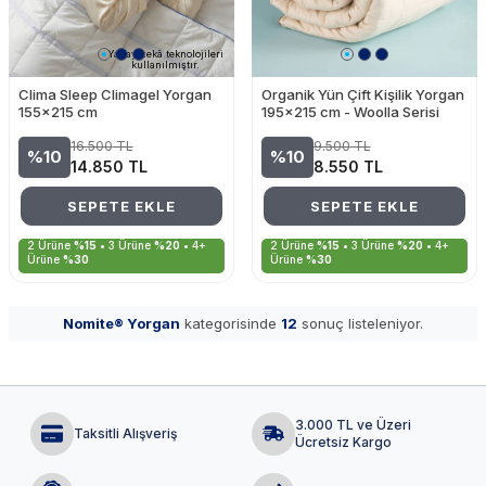
Yapay zekâ teknolojileri
kullanılmıştır.
Clima Sleep Climagel Yorgan
Organik Yün Çift Kişilik Yorgan
155x215 cm
195x215 cm - Woolla Serisi
16.500
TL
9.500
TL
%10
%10
14.850
TL
8.550
TL
SEPETE EKLE
SEPETE EKLE
2 Ürüne
%15
• 3 Ürüne
%20
• 4+
2 Ürüne
%15
• 3 Ürüne
%20
• 4+
Ürüne
%30
Ürüne
%30
Nomite® Yorgan
kategorisinde
12
sonuç listeleniyor.
3.000 TL ve Üzeri
Taksitli Alışveriş
Ücretsiz Kargo