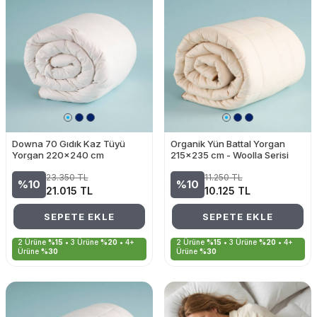
Downa 70 Gıdık Kaz Tüyü
Organik Yün Battal Yorgan
Yorgan 220x240 cm
215x235 cm - Woolla Serisi
23.350
TL
11.250
TL
%10
%10
21.015
TL
10.125
TL
SEPETE EKLE
SEPETE EKLE
2 Ürüne
%15
• 3 Ürüne
%20
• 4+
2 Ürüne
%15
• 3 Ürüne
%20
• 4+
Ürüne
%30
Ürüne
%30