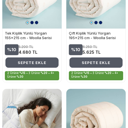
Tek Kişilik Yünlü Yorgan
Çift Kişilik Yünlü Yorgan
155x215 cm - Woolla Serisi
195x215 cm - Woolla Serisi
5.200
TL
6.250
TL
%10
%10
4.680
TL
5.625
TL
SEPETE EKLE
SEPETE EKLE
2 Ürüne
%15
• 3 Ürüne
%20
• 4+
2 Ürüne
%15
• 3 Ürüne
%20
• 4+
Ürüne
%30
Ürüne
%30