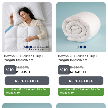
Yapay zekâ teknolojileri
kullanılmıştır.
Downa 90 Gıdık Kaz Tüyü
Downa 70 Gıdık Kaz Tüyü
Yorgan 195x215 cm
Yorgan 155x215 cm
22.150
TL
16.050
TL
%10
%10
19.935
TL
14.445
TL
SEPETE EKLE
SEPETE EKLE
2 Ürüne
%15
• 3 Ürüne
%20
• 4+
2 Ürüne
%15
• 3 Ürüne
%20
• 4+
Ürüne
%30
Ürüne
%30