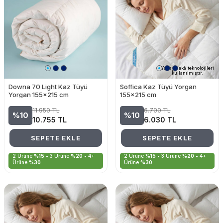
Yapay zekâ teknolojileri
kullanılmıştır.
Downa 70 Light Kaz Tüyü
Soffica Kaz Tüyü Yorgan
Yorgan 155x215 cm
155x215 cm
11.950
TL
6.700
TL
%10
%10
10.755
TL
6.030
TL
SEPETE EKLE
SEPETE EKLE
2 Ürüne
%15
• 3 Ürüne
%20
• 4+
2 Ürüne
%15
• 3 Ürüne
%20
• 4+
Ürüne
%30
Ürüne
%30