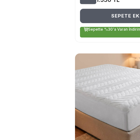
SEPETE EK
Sepette %30'a Varan İndiri