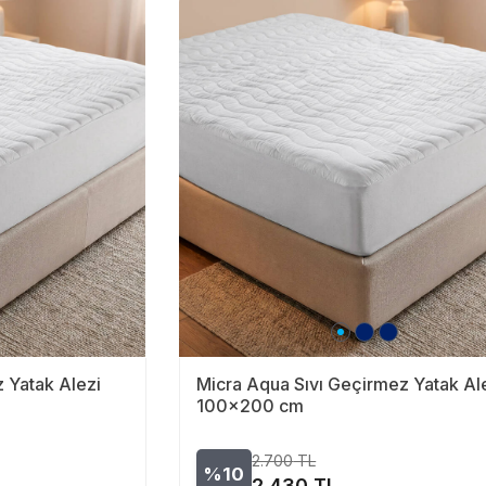
 Yatak Alezi
Micra Aqua Sıvı Geçirmez Yatak Al
100x200 cm
2.700
TL
%10
2.430
TL