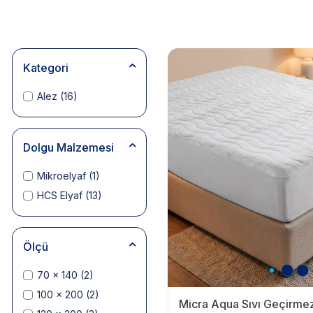
Kategori
Alez
(16)
Dolgu Malzemesi
Mikroelyaf
(1)
HCS Elyaf
(13)
Ölçü
70 x 140
(2)
100 x 200
(2)
Micra Aqua Sıvı Geçirmez