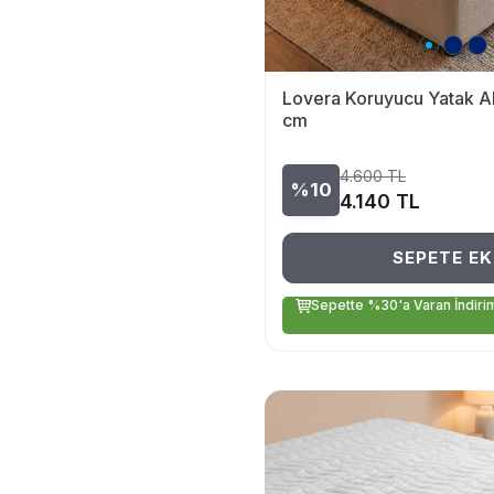
Lovera Koruyucu Yatak 
cm
4.600
TL
%10
4.140
TL
SEPETE EK
Sepette %30'a Varan İndiri