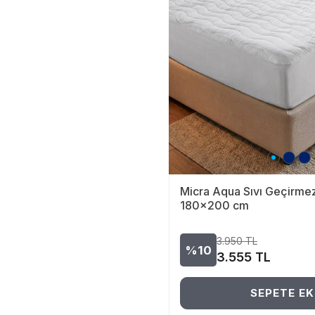
Micra Aqua Sıvı Geçirmez
180x200 cm
3.950
TL
%10
3.555
TL
SEPETE EK