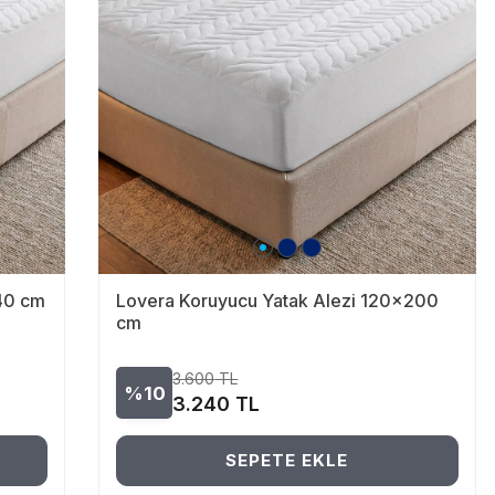
40 cm
Lovera Koruyucu Yatak Alezi 120x200
cm
3.600
TL
%10
3.240
TL
SEPETE EKLE