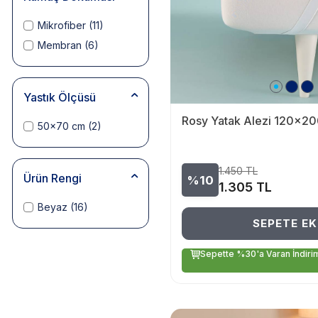
Mikrofiber
(11)
Membran
(6)
Yastık Ölçüsü
Rosy Yatak Alezi 120x2
50x70 cm
(2)
1.450
TL
Ürün Rengi
%10
1.305
TL
Beyaz
(16)
SEPETE EK
Sepette %30'a Varan İndiri