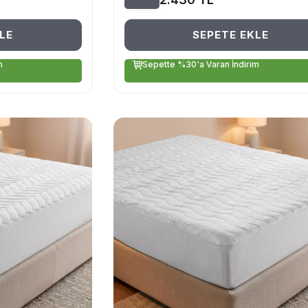
LE
SEPETE EKLE
m
Sepette %30'a Varan İndirim