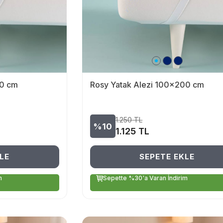
00 cm
Rosy Yatak Alezi 100x200 cm
1.250
TL
%10
1.125
TL
LE
SEPETE EKLE
m
Sepette %30'a Varan İndirim