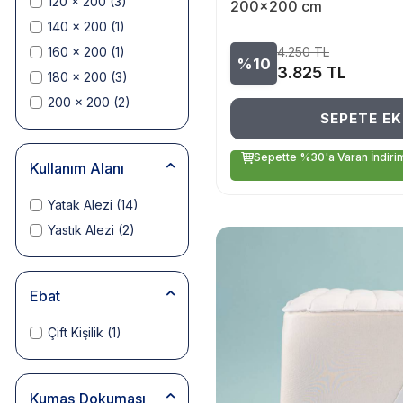
120 x 200
(3)
200x200 cm
140 x 200
(1)
160 x 200
(1)
4.250
TL
%10
3.825
TL
180 x 200
(3)
200 x 200
(2)
SEPETE EK
Sepette %30'a Varan İndiri
Kullanım Alanı
Yatak Alezi
(14)
Yastık Alezi
(2)
Ebat
Çift Kişilik
(1)
Kumaş Dokuması