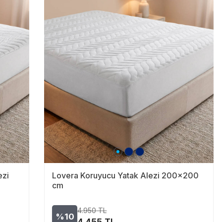
ezi
Lovera Koruyucu Yatak Alezi 200x200
cm
4.950
TL
%10
4.455
TL