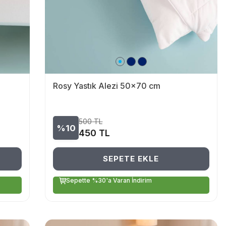
Rosy Yastık Alezi 50x70 cm
500
TL
%10
450
TL
SEPETE EKLE
Sepette %30'a Varan İndirim