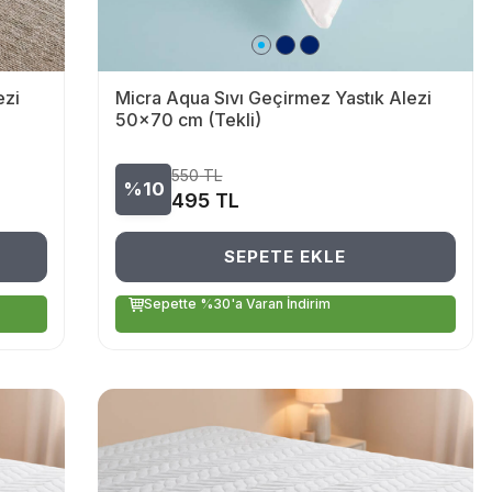
ezi
Micra Aqua Sıvı Geçirmez Yastık Alezi
50x70 cm (Tekli)
550
TL
%10
495
TL
SEPETE EKLE
Sepette %30'a Varan İndirim