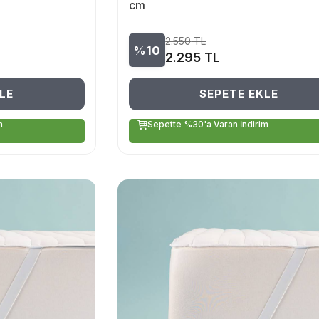
cm
2.550
TL
%10
2.295
TL
LE
SEPETE EKLE
m
Sepette %30'a Varan İndirim