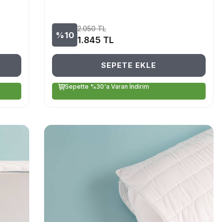
2.050
TL
%10
1.845
TL
SEPETE EKLE
Sepette %30'a Varan İndirim