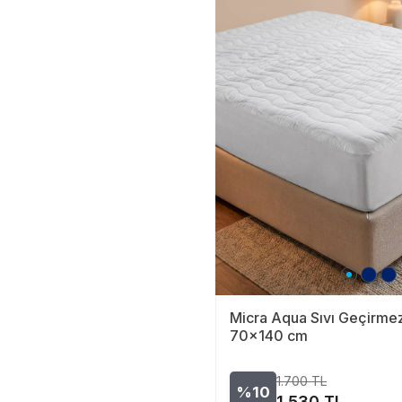
Micra Aqua Sıvı Geçirmez
70x140 cm
1.700
TL
%10
1.530
TL