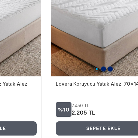
 Yatak Alezi
Lovera Koruyucu Yatak Alezi 70x1
2.450
TL
%10
2.205
TL
LE
SEPETE EKLE