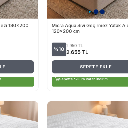
Alezi 180x200
Micra Aqua Sıvı Geçirmez Yatak Al
120x200 cm
2.950
TL
%10
2.655
TL
LE
SEPETE EKLE
m
Sepette %30'a Varan İndirim