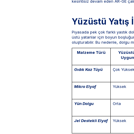
kesintisiz devam eden AR-GE çal
Yüzüstü Yatış 
Piyasada pek çok farklı yastık d
üstü yatanlar için boyun boşluğun
oluşturabilir. Bu nedenle, dolgu ma
Malzeme Türü
Yüzüstü
Uygun
Gıdık Kaz Tüyü
Çok Yükse
Mikro Elyaf
Yüksek
Yün Dolgu
Orta
Jel Destekli Elyaf
Yüksek