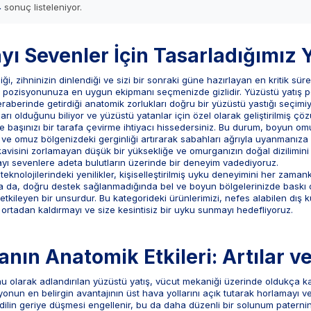
4
sonuç listeleniyor.
ı Sevenler İçin Tasarladığımız Y
ği, zihninizin dinlendiği ve sizi bir sonraki güne hazırlayan en kritik sür
 pozisyonunuza en uygun ekipmanı seçmenizde gizlidir. Yüzüstü yatış p
raberinde getirdiği anatomik zorlukları doğru bir yüzüstü yastığı seçimiy
ları olduğunu biliyor ve yüzüstü yatanlar için özel olarak geliştirilmiş ç
 başınızı bir tarafa çevirme ihtiyacı hissedersiniz. Bu durum, boyun om
n ve omuz bölgenizdeki gerginliği artırarak sabahları ağrıyla uyanmanıza n
 kavisini zorlamayan düşük bir yüksekliğe ve omurganızın doğal dizili
yı sevenlere adeta bulutların üzerinde bir deneyim vadediyoruz.
teknolojilerindeki yenilikler, kişiselleştirilmiş uyku deneyimini her zam
a da, doğru destek sağlanmadığında bel ve boyun bölgelerinizde baskı ol
 etkileyen bir unsurdur. Bu kategorideki ürünlerimizi, nefes alabilen dı
tadan kaldırmayı ve size kesintisiz bir uyku sunmayı hedefliyoruz.
ın Anatomik Etkileri: Artılar ve
 olarak adlandırılan yüzüstü yatış, vücut mekaniği üzerinde oldukça kar
syonun en belirgin avantajının üst hava yollarını açık tutarak horlamayı
e dilin geriye düşmesi engellenir, bu da daha düzenli bir solunum paterni