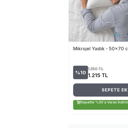
Mikrojel Yastık - 50x70 
1.350
TL
%10
1.215
TL
SEPETE EK
Sepette %30'a Varan İndiri