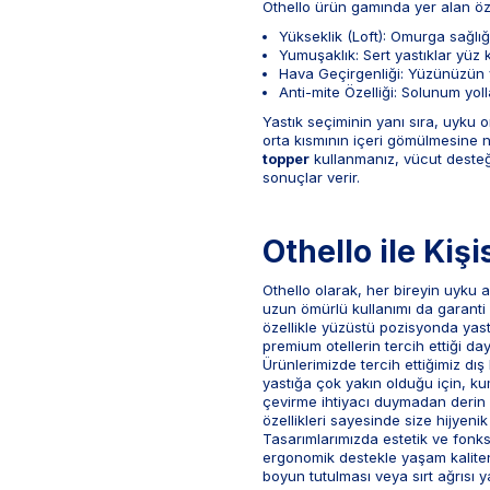
Othello ürün gamında yer alan özel
Yükseklik (Loft): Omurga sağlığ
Yumuşaklık: Sert yastıklar yüz 
Hava Geçirgenliği: Yüzünüzün ya
Anti-mite Özelliği: Solunum yoll
Yastık seçiminin yanı sıra, uyku 
orta kısmının içeri gömülmesine n
topper
kullanmanız, vücut desteği
sonuçlar verir.
Othello ile Kiş
Othello olarak, her bireyin uyku 
uzun ömürlü kullanımı da garanti 
özellikle yüzüstü pozisyonda yast
premium otellerin tercih ettiği da
Ürünlerimizde tercih ettiğimiz d
yastığa çok yakın olduğu için, ku
çevirme ihtiyacı duymadan derin b
özellikleri sayesinde size hijyeni
Tasarımlarımızda estetik ve fonks
ergonomik destekle yaşam kaliteniz
boyun tutulması veya sırt ağrısı