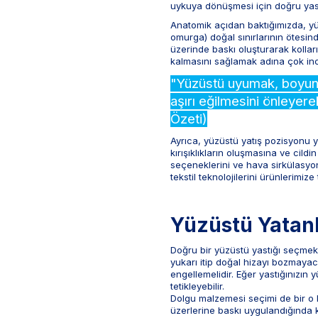
uykuya dönüşmesi için doğru yastı
Anatomik açıdan baktığımızda, yü
omurga) doğal sınırlarının ötesin
üzerinde baskı oluşturarak koll
kalmasını sağlamak adına çok ince
"Yüzüstü uyumak, boyun ve
aşırı eğilmesini önleyer
Özeti)
Ayrıca, yüzüstü yatış pozisyonu y
kırışıklıkların oluşmasına ve cild
seçeneklerini ve hava sirkülasyon
tekstil teknolojilerini ürünlerimize
Yüzüstü Yatanla
Doğru bir yüzüstü yastığı seçme
yukarı itip doğal hizayı bozmayac
engellemelidir. Eğer yastığınızın 
tetikleyebilir.
Dolgu malzemesi seçimi de bir o ka
üzerlerine baskı uygulandığında 