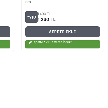
cm
1.400
TL
%10
1.260
TL
SEPETE EKLE
Sepette %30'a Varan İndirim