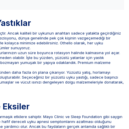
astıklar
eçtir. Ancak kaliteli bir uykunun anahtarı sadece yatakta geçirdiğiniz
ozisyonu, dünya genelinde pek çok kişinin vazgeçemediği bir
le kolayca minimize edebilirsiniz. Othello olarak, her uyku
özümler sunuyoruz.
urlarınızın uzun süre boyunca rotasyon halinde kalmasına yol açar.
eden olabilir. İşte bu yüzden, yüzüstü yatanlar için yastık
mini bozmayan yumuşak bir yapıya odaklandık. Premium malzeme
ankinden daha fazla ön plana çıkarıyor. Yüzüstü yatış, horlamayı
uşturabilir. Seçeceğiniz bir yüzüstü uyku yastığı, sadece başınızı
ş kumaşlar ve vücut ısınızı dengeleyen dolgu malzemeleriyle donatarak,
 Eksiler
maşık etkilere sahiptir. Mayo Clinic ve Sleep Foundation gibi saygın
 ve hafif dereceli uyku apnesi semptomlarını azaltması olduğunu
ne yardımcı olur. Ancak bu faydaların gerçek anlamda sağlıklı bir