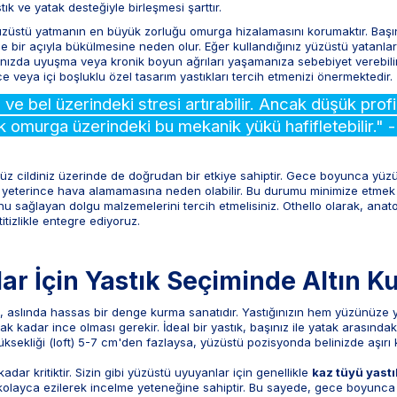
k ve yatak desteğiyle birleşmesi şarttır.
züstü yatmanın en büyük zorluğu omurga hizalamasını korumaktır. Başın
de bir açıyla bükülmesine neden olur. Eğer kullandığınız yüzüstü yatanlar
arınızda uyuşma veya kronik boyun ağrıları yaşamanıza sebebiyet vereb
 veya içi boşluklu özel tasarım yastıkları tercih etmenizi önermektedir.
 bel üzerindeki stresi artırabilir. Ancak düşük profil
ek omurga üzerindeki bu mekanik yükü hafifletebilir.
üz cildiniz üzerinde de doğrudan bir etkiye sahiptir. Gece boyunca yüzü
in yeterince hava alamamasına neden olabilir. Bu durumu minimize etmek içi
u sağlayan dolgu malzemelerini tercih etmelisiniz. Othello olarak, anato
 titizlikle entegre ediyoruz.
r İçin Yastık Seçiminde Altın Ku
k, aslında hassas bir denge kurma sanatıdır. Yastığınızın hem yüzünü
ak kadar ince olması gerekir. İdeal bir yastık, başınız ile yatak arasın
yüksekliği (loft) 5-7 cm'den fazlaysa, yüzüstü pozisyonda belinizde aşırı
dar kritiktir. Sizin gibi yüzüstü uyuyanlar için genellikle
kaz tüyü yastı
kolayca ezilerek incelme yeteneğine sahiptir. Bu sayede, gece boyunca p