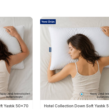
Yeni Ürün
Yapay zekâ teknolojileri
Yapay zekâ tek
kullanılmıştır.
kullanılmı
ft Yastık 50x70
Hotel Collection Down Soft Yastık