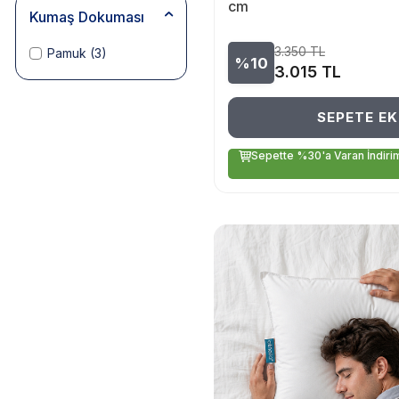
cm
Kumaş Dokuması
3.350
TL
Pamuk
(3)
%10
3.015
TL
SEPETE EK
Sepette %30'a Varan İndiri