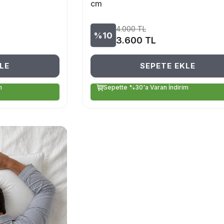
cm
4.000
TL
%10
3.600
TL
LE
SEPETE EKLE
m
Sepette %30'a Varan İndirim