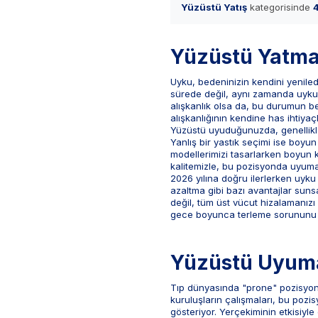
Yüzüstü Yatış
kategorisinde
Yüzüstü Yatmay
Uyku, bedeninizin kendini yeniledi
sürede değil, aynı zamanda uyku
alışkanlık olsa da, bu durumun be
alışkanlığının kendine has ihtiyaç
Yüzüstü uyuduğunuzda, genellikle
Yanlış bir yastık seçimi ise boyu
modellerimizi tasarlarken boyun
kalitemizle, bu pozisyonda uyuma
2026 yılına doğru ilerlerken uyku 
azaltma gibi bazı avantajlar suns
değil, tüm üst vücut hizalamanızı
gece boyunca terleme sorununu or
Yüzüstü Uyuman
Tıp dünyasında "prone" pozisyonu
kuruluşların çalışmaları, bu pozi
gösteriyor. Yerçekiminin etkisiyl