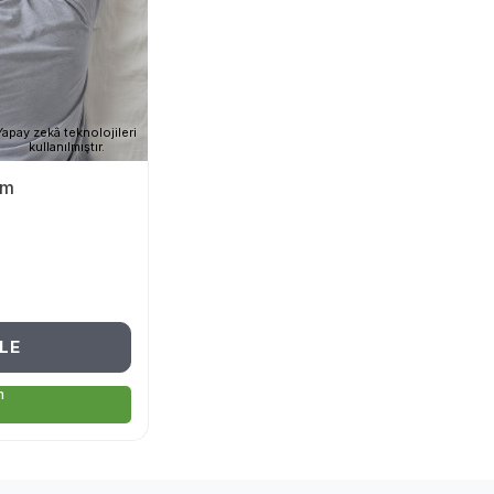
Yapay zekâ teknolojileri
kullanılmıştır.
cm
LE
m