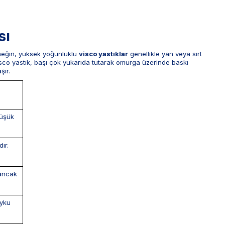
sı
rneğin, yüksek yoğunluklu
visco yastıklar
genellikle yan veya sırt
visco yastık, başı çok yukarıda tutarak omurga üzerinde baskı
şır.
üşük
ır.
 ancak
uyku