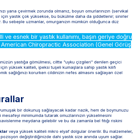
ızı yana çevirmek zorunda olmanız, boyun omurlarınızın (servikal
 için yastık çok yüksekse, bu bükülme daha da şiddetlenir; sinirler
ilir. Bu sebeple uzmanlar, omurganızın mümkün olduğunca düz
li ve esnek bir yastık kullanımı, başın geriye doğru
" - American Chiropractic Association (Genel Görüş
nüzün yastığa gömülmesi, ciltte "uyku çizgileri" denilen geçici
n yüksek kaliteli, ipeksi tuşeli kumaşlara sahip yastık kılıfı
mik sağlığınızı korurken cildinizin nefes almasını sağlayan özel
rallar
ze yumuşak bir dokunuş sağlayacak kadar nazik, hem de boynunuzu
daki mesafeyi minimumda tutarak omuzlarınızın yükselmesini
 kavislenme meydana gelebilir ve bu da zamanla bel fıtığı riskini
klar
veya yüksek kaliteli mikro elyaf dolgular önerilir. Bu malzemeler,
ozisyon değiştirdiğinizde dahi yastık size anında uyum sağlar.