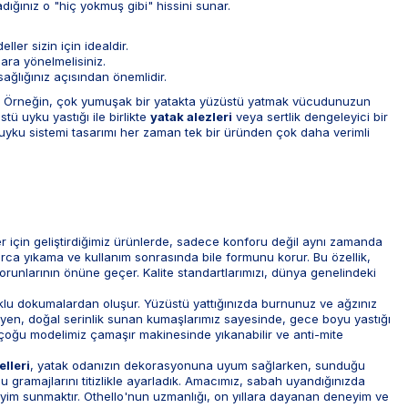
dığınız o "hiç yokmuş gibi" hissini sunar.
ler sizin için idealdir.
ara yönelmelisiniz.
sağlığınız açısından önemlidir.
iler. Örneğin, çok yumuşak bir yatakta yüzüstü yatmak vücudunuzun
ü uyku yastığı ile birlikte
yatak alezleri
veya sertlik dengeleyici bir
ir uyku sistemi tasarımı her zaman tek bir üründen çok daha verimli
r için geliştirdiğimiz ürünlerde, sadece konforu değil aynı zamanda
arca yıkama ve kullanım sonrasında bile formunu korur. Bu özellik,
orunlarının önüne geçer. Kalite standartlarımızı, dünya genelindeki
uklu dokumalardan oluşur. Yüzüstü yattığınızda burnunuz ve ağzınız
meyen, doğal serinlik sunan kumaşlarımız sayesinde, gece boyu yastığı
r; çoğu modelimiz çamaşır makinesinde yıkanabilir ve anti-mite
lleri
, yatak odanızın dekorasyonuna uyum sağlarken, sunduğu
gu gramajlarını titizlikle ayarladık. Amacımız, sabah uyandığınızda
yim sunmaktır. Othello'nun uzmanlığı, on yıllara dayanan deneyim ve