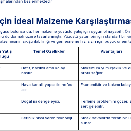
ışmalarından beslenmektedir.
İçin İdeal Malzeme Karşılaştırma
olgusu bulunsa da, her malzeme yüzüstü yatış için uygun olmayabilir. Ö
u doldurmak üzere tasarlanmıştır. Yüzüstü yatan biri için standart bir 
lzemesinin sıkıştırılabilirliği ve geri esneme hızı sizin için büyük önem ta
 Yatış
Temel Özellikler
Avantajları
luğu
k
Hafif, hacimli ama kolay
Maksimum yumuşaklık ve d
basılır.
profil sağlar.
Hava kanallı yapısı ile nefes
Ekonomiktir ve bakımı kolayd
alır.
Doğal ısı dengeleyici.
Terleme problemini çözer,
sert gelebilir.
Serinlik hissi veren teknoloji.
Sıcak havalarda ferah bir 
sunar.