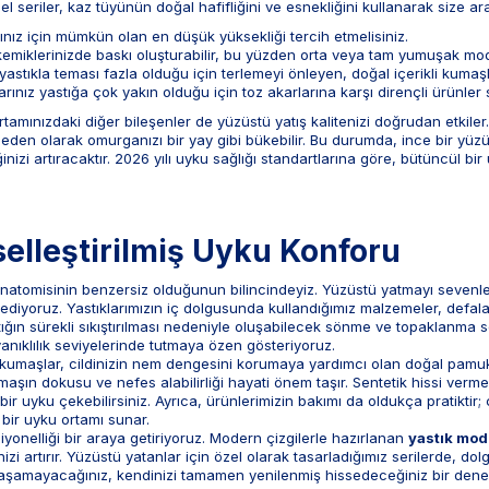
 seriler, kaz tüyünün doğal hafifliğini ve esnekliğini kullanarak size ara
ınız için mümkün olan en düşük yüksekliği tercih etmelisiniz.
kemiklerinizde baskı oluşturabilir, bu yüzden orta veya tam yumuşak model
stıkla teması fazla olduğu için terlemeyi önleyen, doğal içerikli kumaşl
arınız yastığa çok yakın olduğu için toz akarlarına karşı dirençli ürünler 
ortamınızdaki diğer bileşenler de yüzüstü yatış kalitenizi doğrudan etk
eden olarak omurganızı bir yay gibi bükebilir. Bu durumda, ince bir yüzüst
nizi artıracaktır. 2026 yılı uyku sağlığı standartlarına göre, bütüncül b
iselleştirilmiş Uyku Konforu
anatomisinin benzersiz olduğunun bilincindeyiz. Yüzüstü yatmayı sevenle
ediyoruz. Yastıklarımızın iç dolgusunda kullandığımız malzemeler, defal
ığın sürekli sıkıştırılması nedeniyle oluşabilecek sönme ve topaklanma s
yanıklılık seviyelerinde tutmaya özen gösteriyoruz.
ış kumaşlar, cildinizin nem dengesini korumaya yardımcı olan doğal pam
maşın dokusu ve nefes alabilirliği hayati önem taşır. Sentetik hissi ver
ir uyku çekebilirsiniz. Ayrıca, ürünlerimizin bakımı da oldukça pratikti
k bir uyku ortamı sunar.
iyonelliği bir araya getiriyoruz. Modern çizgilerle hazırlanan
yastık mode
i artırır. Yüzüstü yatanlar için özel olarak tasarladığımız serilerde, dol
 yaşamayacağınız, kendinizi tamamen yenilenmiş hissedeceğiniz bir dene