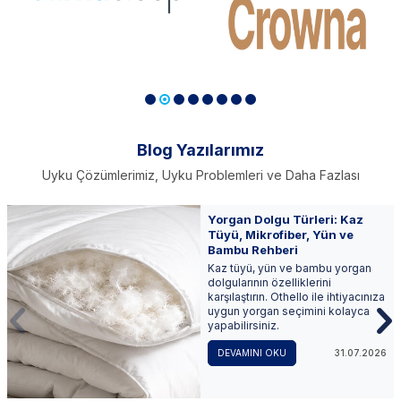
Blog Yazılarımız
Uyku Çözümlerimiz, Uyku Problemleri ve Daha Fazlası
Yorgan Dolgu Türleri: Kaz
Tüyü, Mikrofiber, Yün ve
Bambu Rehberi
Kaz tüyü, yün ve bambu yorgan
dolgularının özelliklerini
karşılaştırın. Othello ile ihtiyacınıza
uygun yorgan seçimini kolayca
yapabilirsiniz.
31.07.2026
DEVAMINI OKU