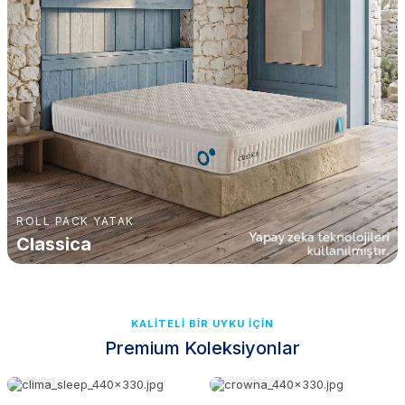
ROLL PACK YATAK
Classica
KALİTELİ BİR UYKU İÇİN
Premium Koleksiyonlar
CLIMA
ELEGANTE
Sleep
Crowna
DOWNA
Sleep