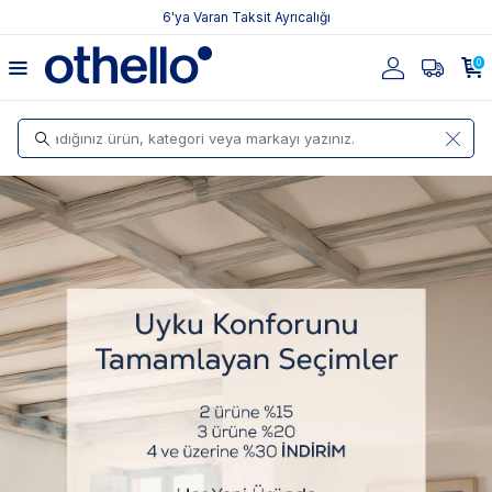
6'ya Varan Taksit Ayrıcalığı
Othello Yastık, Yorgan
0