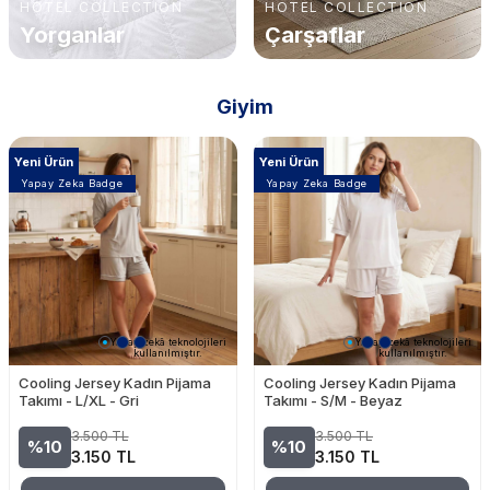
HOTEL COLLECTION
HOTEL COLLECTION
Yorganlar
Çarşaflar
Giyim
Yeni Ürün
Yeni Ürün
Yapay Zeka Badge
Yapay Zeka Badge
Yapay zekâ teknolojileri
Yapay zekâ teknolojileri
kullanılmıştır.
kullanılmıştır.
Cooling Jersey Kadın Pijama
Cooling Jersey Kadın Pijama
Takımı - L/XL - Gri
Takımı - S/M - Beyaz
3.500
TL
3.500
TL
%10
%10
3.150
TL
3.150
TL