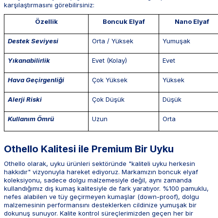
karşılaştırmasını görebilirsiniz:
Özellik
Boncuk Elyaf
Nano Elyaf
Destek Seviyesi
Orta / Yüksek
Yumuşak
Yıkanabilirlik
Evet (Kolay)
Evet
Hava Geçirgenliği
Çok Yüksek
Yüksek
Alerji Riski
Çok Düşük
Düşük
Kullanım Ömrü
Uzun
Orta
Othello Kalitesi ile Premium Bir Uyku
Othello olarak, uyku ürünleri sektöründe "kaliteli uyku herkesin
hakkıdır" vizyonuyla hareket ediyoruz. Markamızın boncuk elyaf
koleksiyonu, sadece dolgu malzemesiyle değil, aynı zamanda
kullandığımız dış kumaş kalitesiyle de fark yaratıyor. %100 pamuklu,
nefes alabilen ve tüy geçirmeyen kumaşlar (down-proof), dolgu
malzemesinin performansını desteklerken cildinize yumuşak bir
dokunuş sunuyor. Kalite kontrol süreçlerimizden geçen her bir