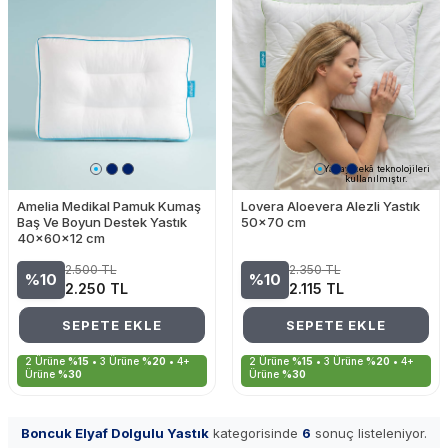
Yapay zekâ teknolojileri
kullanılmıştır.
Amelia Medikal Pamuk Kumaş
Lovera Aloevera Alezli Yastık
Baş Ve Boyun Destek Yastık
50x70 cm
40x60x12 cm
2.500
TL
2.350
TL
%10
%10
2.250
TL
2.115
TL
SEPETE EKLE
SEPETE EKLE
2 Ürüne
%15
• 3 Ürüne
%20
• 4+
2 Ürüne
%15
• 3 Ürüne
%20
• 4+
Ürüne
%30
Ürüne
%30
Boncuk Elyaf Dolgulu Yastık
kategorisinde
6
sonuç listeleniyor.