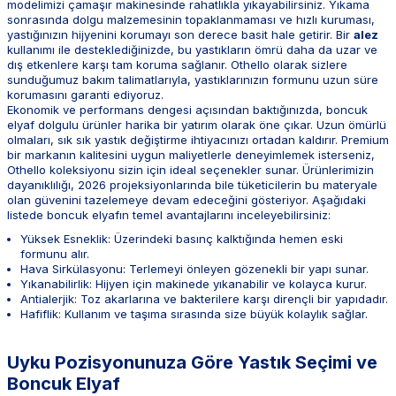
modelimizi çamaşır makinesinde rahatlıkla yıkayabilirsiniz. Yıkama
sonrasında dolgu malzemesinin topaklanmaması ve hızlı kuruması,
yastığınızın hijyenini korumayı son derece basit hale getirir. Bir
alez
kullanımı ile desteklediğinizde, bu yastıkların ömrü daha da uzar ve
dış etkenlere karşı tam koruma sağlanır. Othello olarak sizlere
sunduğumuz bakım talimatlarıyla, yastıklarınızın formunu uzun süre
korumasını garanti ediyoruz.
Ekonomik ve performans dengesi açısından baktığınızda, boncuk
elyaf dolgulu ürünler harika bir yatırım olarak öne çıkar. Uzun ömürlü
olmaları, sık sık yastık değiştirme ihtiyacınızı ortadan kaldırır. Premium
bir markanın kalitesini uygun maliyetlerle deneyimlemek isterseniz,
Othello koleksiyonu sizin için ideal seçenekler sunar. Ürünlerimizin
dayanıklılığı, 2026 projeksiyonlarında bile tüketicilerin bu materyale
olan güvenini tazelemeye devam edeceğini gösteriyor. Aşağıdaki
listede boncuk elyafın temel avantajlarını inceleyebilirsiniz:
Yüksek Esneklik: Üzerindeki basınç kalktığında hemen eski
formunu alır.
Hava Sirkülasyonu: Terlemeyi önleyen gözenekli bir yapı sunar.
Yıkanabilirlik: Hijyen için makinede yıkanabilir ve kolayca kurur.
Antialerjik: Toz akarlarına ve bakterilere karşı dirençli bir yapıdadır.
Hafiflik: Kullanım ve taşıma sırasında size büyük kolaylık sağlar.
Uyku Pozisyonunuza Göre Yastık Seçimi ve
Boncuk Elyaf