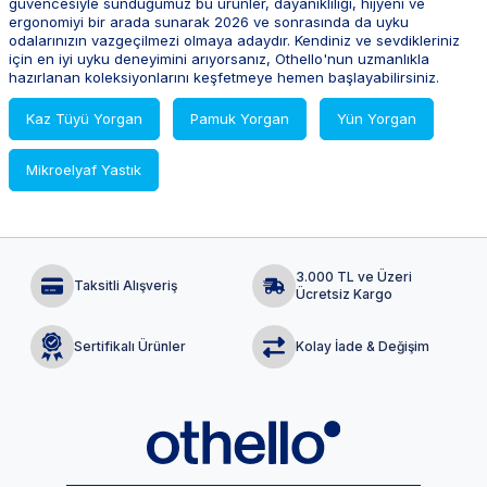
güvencesiyle sunduğumuz bu ürünler, dayanıklılığı, hijyeni ve
pekiştirir.
ergonomiyi bir arada sunarak 2026 ve sonrasında da uyku
odalarınızın vazgeçilmezi olmaya adaydır. Kendiniz ve sevdikleriniz
için en iyi uyku deneyimini arıyorsanız, Othello'nun uzmanlıkla
hazırlanan koleksiyonlarını keşfetmeye hemen başlayabilirsiniz.
Kaz Tüyü Yorgan
Pamuk Yorgan
Yün Yorgan
Mikroelyaf Yastık
3.000 TL ve Üzeri
Taksitli Alışveriş
Ücretsiz Kargo
Sertifikalı Ürünler
Kolay İade & Değişim