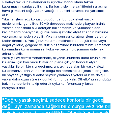
silkeleyerek ve havalandırarak içindeki boncukların tekrar
kabarmasını sağlayabilirsiniz. Bu basit işlem, elyaf liflerinin arasına
hava girmesini sağlayarak yastığın hacmini korumasına yardımcı
olur.
Yıkama işlemi söz konusu olduğunda, boncuk elyaf yastık
modellerimizi genellikle 30-40 derecede makinede yıkayabilirsiniz.
Yıkama esnasında sıvı deterjan kullanmanızı ve yumuşatıcıdan
kaçınmanızı öneriyoruz; çünkü yumuşatıcılar elyaf liflerinin birbirine
yapışmasına neden olabilir. Yıkama sonrası kurutma işlemi de bir o
kadar önemlidir. Yastığınızı kurutma makinesinde düşük ısıda veya
doğal yollarla, gölgede ve düz bir zeminde kurutabilirsiniz. Tamamen
kurumadan kullanmamanız, koku ve bakteri oluşumunu önlemek
adına kritiktir.
2026 yılı ev tekstili trendlerinde, hijyenik ürünlerin daha uzun süre
kullanımı için koruyucu kılıflar ön plana çıkıyor. Boncuk elyaflı
yastıklar ile birlikte sıvı geçirmez ancak hava alan bir yastık alezi
kullanmanız, terin ve nemin dolgu malzemesine ulaşmasını engeller.
Bu sayede yastığınızı daha seyrek yıkamanız yeterli olur ve dolgu
yapısı daha uzun süre ilk günkü formunda kalır. Othello'nun sunduğu
bakım rehberlerini takip ederek uyku konforunuzu yıllarca
koruyabilirsiniz.
"Doğru yastık seçimi, sadece konforlu bir gece
değil, aynı zamanda sağlıklı bir omurga ve zinde bir
zihin için temel bir gerekliliktir. Othello'nun boncuk