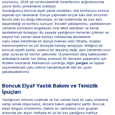
ürünümüz, 2026 yılı sürdürülebilirlik hedeflerimiz doğrultusunda
çevre dostu yöntemlerle üretiliyor.
Sunduğumuz boncuk elyaf yastık modelleri, otel konforunu evinize
taşımak için tasarlandı. Dünya çapındaki birçok lüks otel zincirinin
tercihi olan bu dolgu teknolojisi, ev tipi kullanımda da size aynı
dayanıklılığı ve konforu sunuyor. İnovatif yaklaşımımız, yastıklarınızın
zamanla sönmesini engelleyen özel dikim teknikleri ve kenar
destekleriyle birleşiyor. Bu sayede yastığınızın kenarları çökmez ve
başınız her zaman ideal merkez noktasında desteklenir.
Uyku odası tekstilinde bir dünya markası olan Othello, müşteri
memnuniyetinizi en üst düzeyde tutmayı amaçlıyor. Aldığınız bir
boncuk elyaflı yastık, sadece bir alışveriş değil, aynı zamanda uzun
yıllar sürecek bir konfor yatırımıdır. Ürünlerimizin dikiş kalitesinden
ambalajına kadar her detay, premium bir deneyim yaşamanız için
titizlikle hazırlandı. Markamızın sunduğu diğer
yorgan
ve topper
seçenekleriyle uyku setinizi tamamlayarak tam bir uyum
yakalayabilirsiniz.
Boncuk Elyaf Yastık Bakımı ve Temizlik
İpuçları
Yastığınızın ömrünü uzatmak ve her zaman taze bir uyku ortamına
sahip olmak istiyorsanız, düzenli bakım yapmanız şarttır. Boncuk
elyaf dolgulu ürünlerimiz, bakımı en zahmetsiz ürün grupları
arasında yer alıyor. Haftada en az bir kez yastığınızı hafifçe