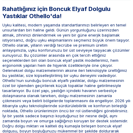
Rahatlığınız için Boncuk Elyaf Dolgulu
Yastıklar Othello'da!
Uyku kalitesi, modern yaşamda standartlarımızı belirleyen en temel
unsurlardan biri haline geldi. Günün yorgunluğunu üzerinizden
atmak, zihninizi dinlendirmek ve yeni bir güne enerjik başlamak
istiyorsanız, doğru uyku ekipmanlarını seçmeniz büyük önem taşıyor.
Othello olarak, yılların verdiği tecrübe ve premium üretim
anlayışımızla, uyku konforunuzu bir üst seviyeye taşıyacak çözümler
sunuyoruz. Bu çözümler arasında en çok tercih ettiğiniz
seçeneklerden biri olan boncuk elyaf yastık modellerimiz, hem
ergonomik yapıları hem de hijyenik özellikleriyle öne çıkıyor.
Geleneksel dolgu malzemelerinin aksine ileri teknolojiyle ürettiğimiz
bu yastıklar, size kişiselleştirilmiş bir uyku deneyimi vadediyor.
Othello'nun sunduğu boncuk elyaflı yastıklar, dolgu malzemesinin
özel bir işlemden geçirilerek küçük topaklar haline getirilmesiyle
tasarlanıyor. Bu özel yapı, yastığın içindeki havanın serbestçe
dolaşmasına olanak tanırken, dolgu malzemesinin zamanla
çökmesini veya belirli bölgelerde toplanmasını da engelliyor. 2026 yılı
itibarıyla uyku teknolojilerinde sürdürülebilirlik ve konforun birleştiği
noktada, Othello ürünlerimizin öncü bir rol üstlendiğini görebilirsiniz.
İyi bir yastık sadece başınızı koyduğunuz bir nesne değil, aynı
zamanda boyun ve omurga sağlığınızı koruyan bir destek sistemidir.
Doğru dolgu miktarı ve kaliteli dış kumaşla birleşen boncuk elyaf
dolgusu, boyun boşluğunuzu mükemmel bir şekilde doldurarak