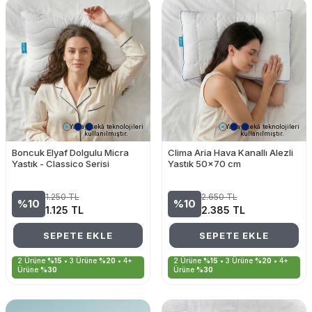
Yapay zekâ teknolojileri
Yapay zekâ teknolojileri
kullanılmıştır.
kullanılmıştır.
Boncuk Elyaf Dolgulu Micra
Clima Aria Hava Kanallı Alezli
Yastık - Classico Serisi
Yastık 50x70 cm
1.250
TL
2.650
TL
%10
%10
1.125
TL
2.385
TL
SEPETE EKLE
SEPETE EKLE
2 Ürüne
%15
• 3 Ürüne
%20
• 4+
2 Ürüne
%15
• 3 Ürüne
%20
• 4+
Ürüne
%30
Ürüne
%30