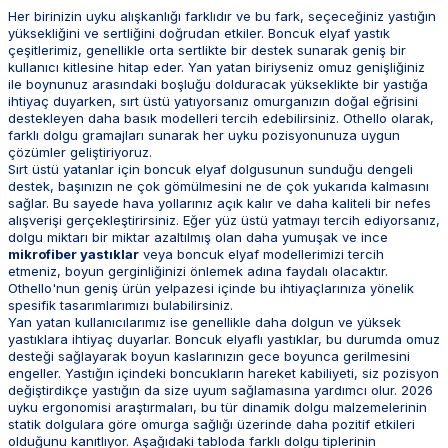
Her birinizin uyku alışkanlığı farklıdır ve bu fark, seçeceğiniz yastığın
yüksekliğini ve sertliğini doğrudan etkiler. Boncuk elyaf yastık
çeşitlerimiz, genellikle orta sertlikte bir destek sunarak geniş bir
kullanıcı kitlesine hitap eder. Yan yatan biriyseniz omuz genişliğiniz
ile boynunuz arasındaki boşluğu dolduracak yükseklikte bir yastığa
ihtiyaç duyarken, sırt üstü yatıyorsanız omurganızın doğal eğrisini
destekleyen daha basık modelleri tercih edebilirsiniz. Othello olarak,
farklı dolgu gramajları sunarak her uyku pozisyonunuza uygun
çözümler geliştiriyoruz.
Sırt üstü yatanlar için boncuk elyaf dolgusunun sunduğu dengeli
destek, başınızın ne çok gömülmesini ne de çok yukarıda kalmasını
sağlar. Bu sayede hava yollarınız açık kalır ve daha kaliteli bir nefes
alışverişi gerçekleştirirsiniz. Eğer yüz üstü yatmayı tercih ediyorsanız,
dolgu miktarı bir miktar azaltılmış olan daha yumuşak ve ince
mikrofiber yastıklar
veya boncuk elyaf modellerimizi tercih
etmeniz, boyun gerginliğinizi önlemek adına faydalı olacaktır.
Othello'nun geniş ürün yelpazesi içinde bu ihtiyaçlarınıza yönelik
spesifik tasarımlarımızı bulabilirsiniz.
Yan yatan kullanıcılarımız ise genellikle daha dolgun ve yüksek
yastıklara ihtiyaç duyarlar. Boncuk elyaflı yastıklar, bu durumda omuz
desteği sağlayarak boyun kaslarınızın gece boyunca gerilmesini
engeller. Yastığın içindeki boncukların hareket kabiliyeti, siz pozisyon
değiştirdikçe yastığın da size uyum sağlamasına yardımcı olur. 2026
uyku ergonomisi araştırmaları, bu tür dinamik dolgu malzemelerinin
statik dolgulara göre omurga sağlığı üzerinde daha pozitif etkileri
olduğunu kanıtlıyor. Aşağıdaki tabloda farklı dolgu tiplerinin