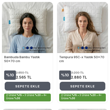
Yapay zekâ teknolojileri
Yapay zekâ teknolojileri
kullanılmıştır.
kullanılmıştır.
Bambuda Bambu Yastık
Tempura 95C-x Yastık 50x70
50x70 cm
cm
2.850
TL
3.200
TL
%10
%10
2.565
TL
2.880
TL
SEPETE EKLE
SEPETE EKLE
2 Ürüne
%15
• 3 Ürüne
%20
• 4+
2 Ürüne
%15
• 3 Ürüne
%20
• 4+
Ürüne
%30
Ürüne
%30