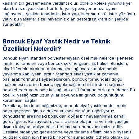
kaslarınızın gevşemesine yardımcı olur. Othello koleksiyonunda yer
alan bu özel yastıkları, her türlü yatış pozisyonunuza uyum
sağlayacak şekilde tasarladık. İster yan, ister sırt üstü, ister yüz üstü
yatın; bu yastıklar size ihtiyacınız olan desteği istikrarlı bir şekilde
sunacaktır.
Boncuk Elyaf Yastık Nedir ve Teknik
Özellikleri Nelerdir?
Boncuk elyaf, standart polyester elyafın özel makinelerde işlenerek
minik inci taneleri veya boncuk şekline getirilmiş halidir. Bu işlem,
elyaf liflerinin birbirine dolanmasını sağlayarak malzemenin
yaylanma kabiliyetini artırır. Standart elyaf yastıklar zamanla
basılarak formunu kaybedebilirken, boncuk formundaki dolgu
malzemesi üzerine basınç uygulandığında birbirinden bağımsız
hareket eder ve basınç kalktığında eski formuna hızla geri döner. Bu
özellik, yastığınızın uzun yıllar boyunca ilk günkü dolgunluğunu
korumasını sağlar.
Teknik açıdan incelediğimizde, boncuk elyaf yastık modellerinin
hava geçirgenliğinin oldukça yüksek olduğunu görüyoruz.
Boncukların arasındaki boşluklar, doğal bir havalandırma kanalı
görevi görür. Bu sayede uyku sırasında oluşan ısı ve nem yastığın
dışına kolayca tahliye edilir, terleme sorununuz minimize edilir.
Özellikle sıcak yaz gecelerinde veya terleme eğilimi olan biriyseniz,
bu özellik sizin için hayati bir konfor sunacaktır. Othello olarak bu