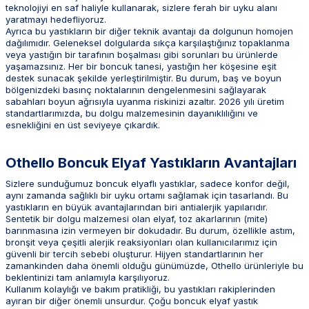
teknolojiyi en saf haliyle kullanarak, sizlere ferah bir uyku alanı
yaratmayı hedefliyoruz.
Ayrıca bu yastıkların bir diğer teknik avantajı da dolgunun homojen
dağılımıdır. Geleneksel dolgularda sıkça karşılaştığınız topaklanma
veya yastığın bir tarafının boşalması gibi sorunları bu ürünlerde
yaşamazsınız. Her bir boncuk tanesi, yastığın her köşesine eşit
destek sunacak şekilde yerleştirilmiştir. Bu durum, baş ve boyun
bölgenizdeki basınç noktalarının dengelenmesini sağlayarak
sabahları boyun ağrısıyla uyanma riskinizi azaltır. 2026 yılı üretim
standartlarımızda, bu dolgu malzemesinin dayanıklılığını ve
esnekliğini en üst seviyeye çıkardık.
Othello Boncuk Elyaf Yastıkların Avantajları
Sizlere sunduğumuz boncuk elyaflı yastıklar, sadece konfor değil,
aynı zamanda sağlıklı bir uyku ortamı sağlamak için tasarlandı. Bu
yastıkların en büyük avantajlarından biri antialerjik yapılarıdır.
Sentetik bir dolgu malzemesi olan elyaf, toz akarlarının (mite)
barınmasına izin vermeyen bir dokudadır. Bu durum, özellikle astım,
bronşit veya çeşitli alerjik reaksiyonları olan kullanıcılarımız için
güvenli bir tercih sebebi oluşturur. Hijyen standartlarının her
zamankinden daha önemli olduğu günümüzde, Othello ürünleriyle bu
beklentinizi tam anlamıyla karşılıyoruz.
Kullanım kolaylığı ve bakım pratikliği, bu yastıkları rakiplerinden
ayıran bir diğer önemli unsurdur. Çoğu boncuk elyaf yastık