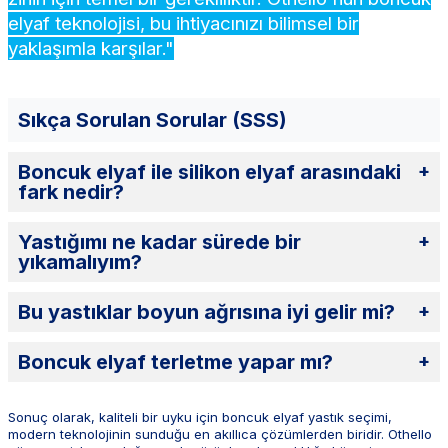
elyaf teknolojisi, bu ihtiyacınızı bilimsel bir
yaklaşımla karşılar."
Sıkça Sorulan Sorular (SSS)
Boncuk elyaf ile silikon elyaf arasındaki
fark nedir?
Boncuk elyaf, elyafın topaklanmış ve daha esnek bir
Yastığımı ne kadar sürede bir
formudur. Standart silikon elyafa göre daha uzun
yıkamalıyım?
ömürlüdür ve çökme yapma olasılığı çok daha düşüktür.
Genel hijyen kuralları çerçevesinde, eğer alez
Bu yastıklar boyun ağrısına iyi gelir mi?
kullanmıyorsanız 3-4 ayda bir, kaliteli bir alez ile
kullanıyorsanız yılda 2 kez yıkamanız yeterlidir.
Evet, boncuk elyaf dolgusu boyun boşluğunu doldurma
Boncuk elyaf terletme yapar mı?
konusunda oldukça başarılıdır. Ancak kronik bir
rahatsızlığınız varsa [ortopedik yastıklar] kategorimizi de
Boncukların arasındaki boşluklu yapı hava sirkülasyonu
inceleyebilirsiniz.
sağladığı için standart dolgu malzemelerine göre çok
Sonuç olarak, kaliteli bir uyku için boncuk elyaf yastık seçimi,
daha az terletme yapar. Pamuklu dış kılıfımız bu özelliği
modern teknolojinin sunduğu en akıllıca çözümlerden biridir. Othello