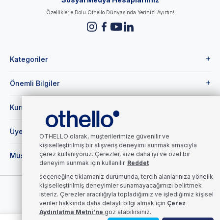
Özelliklerle Dolu Othello Dünyasında Yerinizi Ayırtın!
Kategoriler
Önemli Bilgiler
Kurumsal
Üye
OTHELLO olarak, müşterilerimize güvenilir ve
kişiselleştirilmiş bir alışveriş deneyimi sunmak amacıyla
çerez kullanıyoruz. Çerezler, size daha iyi ve özel bir
Müşteri Hizmetleri
deneyim sunmak için kullanılır.
Reddet
seçeneğine tıklamanız durumunda, tercih alanlarınıza yönelik
kişiselleştirilmiş deneyimler sunamayacağımızı belirtmek
©2025 OTHELLO, Tarafından Tüm Haklar Saklıdır.
isteriz.
Çerezler aracılığıyla topladığımız ve işlediğimiz kişisel
veriler hakkında daha detaylı bilgi almak için
Çerez
Aydınlatma Metni’ne
göz atabilirsiniz.
0