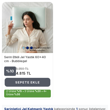
Yapay zekâ teknolojileri
kullanılmıştır.
Serin Etkili Jel Yastık 60x40
cm - Bubblegel
5.350
TL
%10
4.815
TL
SEPETE EKLE
2 Ürüne
%15
• 3 Ürüne
%20
• 4+
Ürüne
%30
Serinletici Jel Katmanlı Yastık
kategorisinde
1
sonuç listeleniyor.