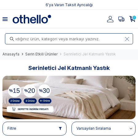
6'ya Varan Taksit Ayrıcalığı
0
Anasayfa
Serin Etkili Ürünler
Serinletici Jel Katmanlı Yastık
Serinletici Jel Katmanlı Yastık
Filtre