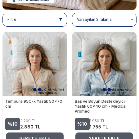
Filtre
Yapay zekâ teknolojileri
Yapay zekâ teknolojileri
kullanılmıştır.
kullanılmıştır.
Tempura 95C-x Yastık 50x70
Baş ve Boyun Destekleyici
cm
Yastık 60x40 cm - Medica
Promed
3.200
TL
1.950
TL
%10
%10
2.880
TL
1.755
TL
SEPETE EKLE
SEPETE EKLE