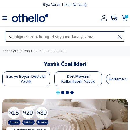
6'ya Varan Taksit Ayrıcalığı
0
Anasayfa
Yastık
Yastık Özellikleri
Yastık Özellikleri
Baş ve Boyun Destekli
Dört Mevsim
Horlama Önl
Yastık
Kullanılabilir Yastık