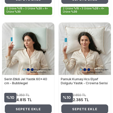
2 Ürüne
%15
• 3 Ürüne
%20
• 4+
2 Ürüne
%15
• 3 Ürüne
%20
• 4+
Ürüne
%30
Ürüne
%30
Yapay zekâ teknolojileri
Yapay zekâ teknolojileri
kullanılmıştır.
kullanılmıştır.
Serin Etkili Jel Yastık 60x40
Pamuk Kumaş Hcs Elyaf
cm - Bubblegel
Dolgulu Yastık - Crowna Serisi
5.350
TL
2.650
TL
%10
%10
4.815
TL
2.385
TL
SEPETE EKLE
SEPETE EKLE