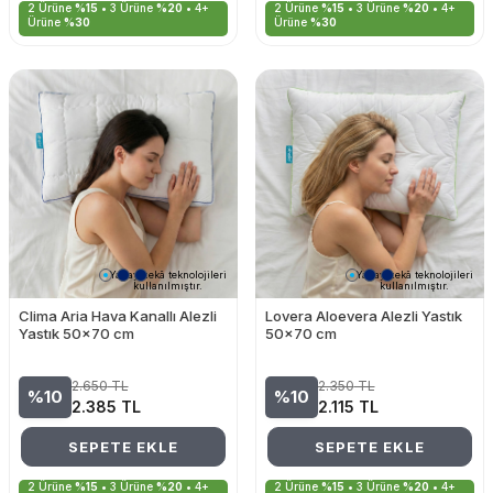
2 Ürüne
%15
• 3 Ürüne
%20
• 4+
2 Ürüne
%15
• 3 Ürüne
%20
• 4+
Ürüne
%30
Ürüne
%30
Yapay zekâ teknolojileri
Yapay zekâ teknolojileri
kullanılmıştır.
kullanılmıştır.
Clima Aria Hava Kanallı Alezli
Lovera Aloevera Alezli Yastık
Yastık 50x70 cm
50x70 cm
2.650
TL
2.350
TL
%10
%10
2.385
TL
2.115
TL
SEPETE EKLE
SEPETE EKLE
2 Ürüne
%15
• 3 Ürüne
%20
• 4+
2 Ürüne
%15
• 3 Ürüne
%20
• 4+