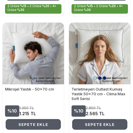
2 Ürüne
%15
• 3 Ürüne
%20
• 4+
2 Ürüne
%15
• 3 Ürüne
%20
• 4+
Ürüne
%30
Ürüne
%30
Yapay zekâ teknolojileri
Yapay zekâ teknolojileri
kullanılmıştır.
kullanılmıştır.
Mikrojel Yastık - 50x70 cm
Terletmeyen Outlast Kumaş
Yastık 50x70 cm - Clima Max
Soft Serisi
1.350
TL
2.850
TL
%10
%10
1.215
TL
2.565
TL
SEPETE EKLE
SEPETE EKLE