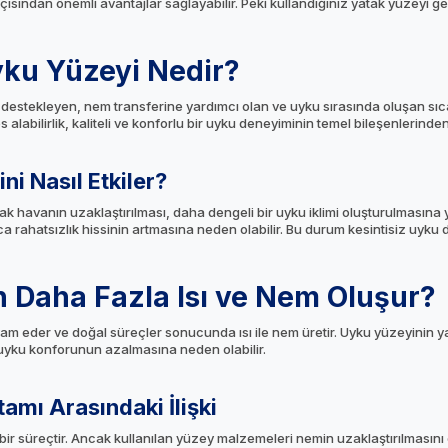
ısından önemli avantajlar sağlayabilir. Peki kullandığınız yatak yüzeyi g
yku Yüzeyi Nedir?
ı destekleyen, nem transferine yardımcı olan ve uyku sırasında oluşan sıc
alabilirlik, kaliteli ve konforlu bir uyku deneyiminin temel bileşenlerinden b
ni Nasıl Etkiler?
havanın uzaklaştırılması, daha dengeli bir uyku iklimi oluşturulmasına ya
rahatsızlık hissinin artmasına neden olabilir. Bu durum kesintisiz uyku d
Daha Fazla Isı ve Nem Oluşur?
 eder ve doğal süreçler sonucunda ısı ile nem üretir. Uyku yüzeyinin yap
, uyku konforunun azalmasına neden olabilir.
amı Arasındaki İlişki
r süreçtir. Ancak kullanılan yüzey malzemeleri nemin uzaklaştırılmasını 