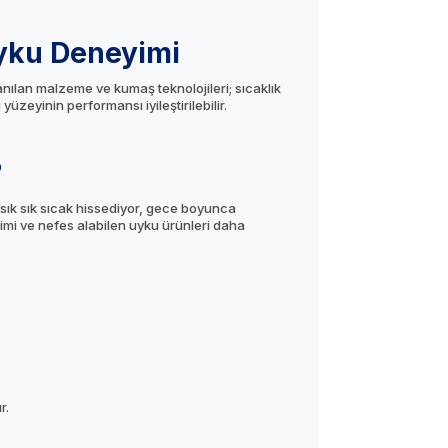
Uyku Deneyimi
anılan malzeme ve kumaş teknolojileri; sıcaklık
eyinin performansı iyileştirilebilir.
?
 sık sık sıcak hissediyor, gece boyunca
imi ve nefes alabilen uyku ürünleri daha
r.