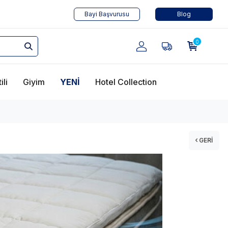
Bayi Başvurusu
Blog
0
ili
Giyim
YENİ
Hotel Collection
GERI