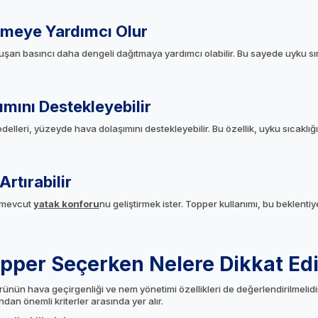
emeye Yardımcı Olur
uşan basıncı daha dengeli dağıtmaya yardımcı olabilir. Bu sayede uyku sı
mını Destekleyebilir
elleri, yüzeyde hava dolaşımını destekleyebilir. Bu özellik, uyku sıcaklı
rtırabilir
e mevcut
yatak konforu
nu geliştirmek ister. Topper kullanımı, bu beklenti
opper Seçerken Nelere Dikkat Edi
nün hava geçirgenliği ve nem yönetimi özellikleri de değerlendirilmelidir
dan önemli kriterler arasında yer alır.