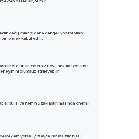
erçekten nefes alıyor mu?
aklık değişimlerini daha dengeli yönetebilen
iri olarak kabul edilir.
rdımcı olabilir. Yetersiz hava sirkülasyonu ise
eneyimini olumsuz etkileyebilir.
ısı bu ısı ve nemin uzaklaştırılmasında önemli
desteklemiyorsa, yüzeyde rahatsızlık hissi