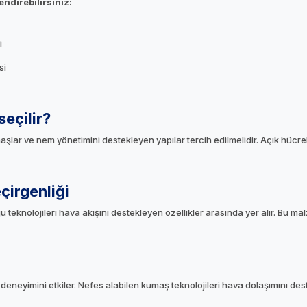
ndirebilirsiniz:
i
si
seçilir?
r ve nem yönetimini destekleyen yapılar tercih edilmelidir. Açık hücreli te
çirgenliği
lgu teknolojileri hava akışını destekleyen özellikler arasında yer alır. Bu m
eneyimini etkiler. Nefes alabilen kumaş teknolojileri hava dolaşımını des