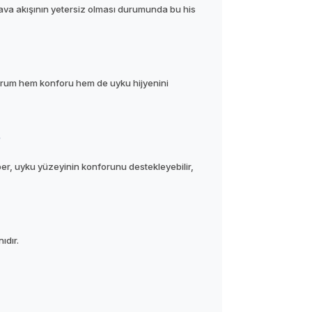
ava akışının yetersiz olması durumunda bu his
durum hem konforu hem de uyku hijyenini
?
per, uyku yüzeyinin konforunu destekleyebilir,
ıdır.