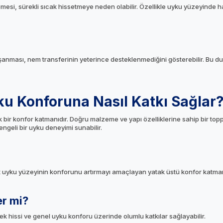
esi, sürekli sıcak hissetmeye neden olabilir. Özellikle uyku yüzeyinde h
anması, nem transferinin yeterince desteklenmediğini gösterebilir. Bu 
ku Konforuna Nasıl Katkı Sağlar
k bir konfor katmanıdır. Doğru malzeme ve yapı özelliklerine sahip bir top
engeli bir uyku deneyimi sunabilir.
t uyku yüzeyinin konforunu artırmayı amaçlayan yatak üstü konfor katman
er mi?
ek hissi ve genel uyku konforu üzerinde olumlu katkılar sağlayabilir.