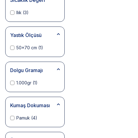
Sıcaklık Değeri
Ilık
(3)
Yastık Ölçüsü
50x70 cm
(1)
Dolgu Gramajı
1.000gr
(1)
Kumaş Dokuması
Pamuk
(4)