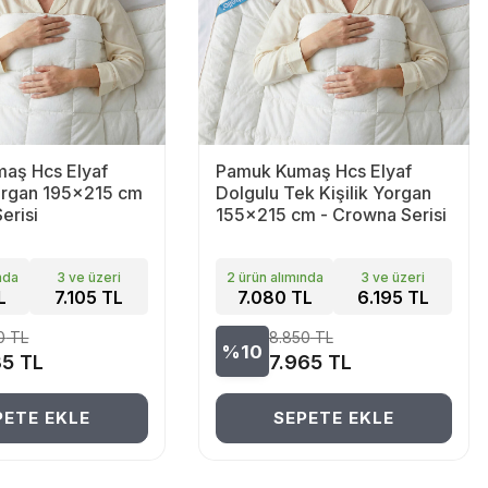
aş Hcs Elyaf
Pamuk Kumaş Hcs Elyaf
organ 195x215 cm
Dolgulu Tek Kişilik Yorgan
erisi
155x215 cm - Crowna Serisi
nda
3 ve üzeri
2 ürün alımında
3 ve üzeri
L
7.105 TL
7.080 TL
6.195 TL
0
TL
8.850
TL
%10
35
TL
7.965
TL
PETE EKLE
SEPETE EKLE