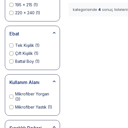
195 x 215
(1)
kategorisinde
4
sonuç listeleni
220 x 240
(1)
Ebat
Tek Kişilik
(1)
Çift Kişilik
(1)
Battal Boy
(1)
Kullanım Alanı
Mikrofiber Yorgan
(3)
Mikrofiber Yastık
(1)