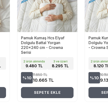
Pamuk Kumaş Hcs Elyaf
Pamuk Kum
Dolgulu Battal Yorgan
Dolgulu Y
220x240 cm - Crowna
- Crowna S
Serisi
i
2 ürün alımında
3 ve üzeri
2 ürün alımı
L
9.480 TL
8.295 TL
8.120 T
11.850
TL
10.15
%10
%10
10.665
TL
9.1
SEPETE EKLE
SE