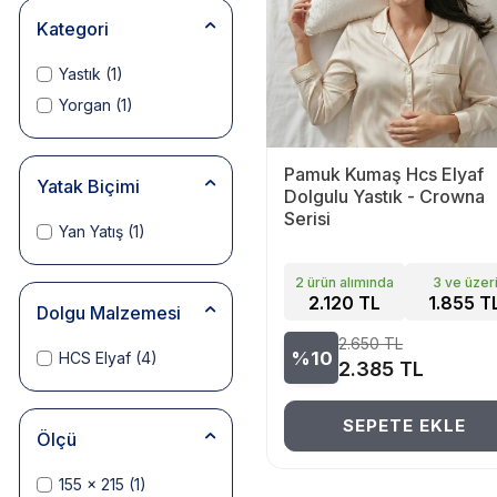
Kategori
Yastık
(1)
Yorgan
(1)
Pamuk Kumaş Hcs Elyaf
Yatak Biçimi
Dolgulu Yastık - Crowna
Serisi
Yan Yatış
(1)
2 ürün alımında
3 ve üzer
2.120 TL
1.855 T
Dolgu Malzemesi
2.650
TL
%10
HCS Elyaf
(4)
2.385
TL
SEPETE EKLE
Ölçü
155 x 215
(1)