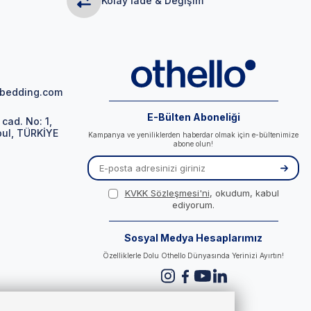
r
Kolay İade & Değişim
obedding.com
E-Bülten Aboneliği
cad. No: 1,
bul, TÜRKİYE
Kampanya ve yeniliklerden haberdar olmak için e-bültenimize
abone olun!
KVKK Sözleşmesi'ni
, okudum, kabul
ediyorum.
Sosyal Medya Hesaplarımız
Özelliklerle Dolu Othello Dünyasında Yerinizi Ayırtın!