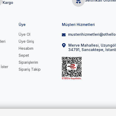
Sertifikalı Ürünle
Kargo
Üye
Müşteri Hizmetleri
Üye Ol
musterihizmetleri@othell
leri
Üye Giriş
Merve Mahallesi, Uzungöl 
Hesabım
34791, Sancaktepe, İstan
Sepet
Siparişlerim
İster
Sipariş Takip