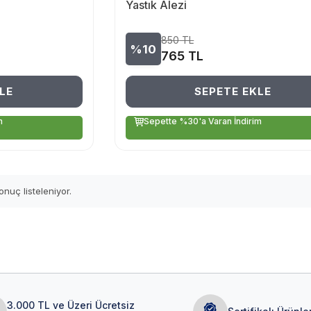
Yastık Alezi
850
TL
%10
765
TL
LE
SEPETE EKLE
m
Sepette %30'a Varan İndirim
nuç listeleniyor.
3.000 TL ve Üzeri Ücretsiz