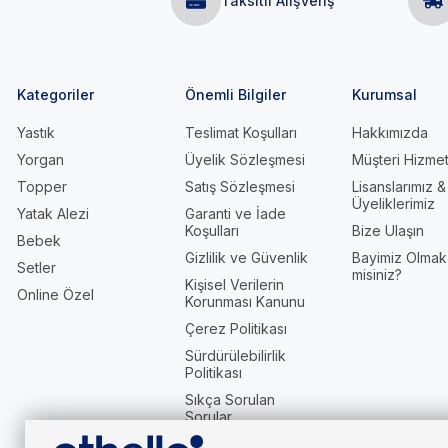
Taksitli Alışveriş
Kategoriler
Önemli Bilgiler
Kurumsal
Yastık
Teslimat Koşulları
Hakkımızda
Yorgan
Üyelik Sözleşmesi
Müşteri Hizmet
Topper
Satış Sözleşmesi
Lisanslarımız &
Üyeliklerimiz
Yatak Alezi
Garanti ve İade
Koşulları
Bize Ulaşın
Bebek
Gizlilik ve Güvenlik
Bayimiz Olmak 
Setler
misiniz?
Kişisel Verilerin
Online Özel
Korunması Kanunu
Çerez Politikası
Sürdürülebilirlik
Politikası
Sıkça Sorulan
Sorular