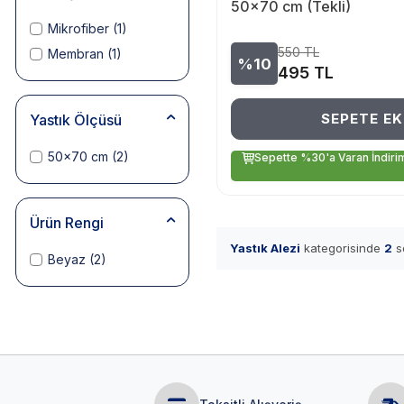
50x70 cm (Tekli)
Mikrofiber
(1)
550
TL
Membran
(1)
%10
495
TL
SEPETE EK
Yastık Ölçüsü
50x70 cm
(2)
Sepette %30'a Varan İndiri
Ürün Rengi
Yastık Alezi
kategorisinde
2
so
Beyaz
(2)