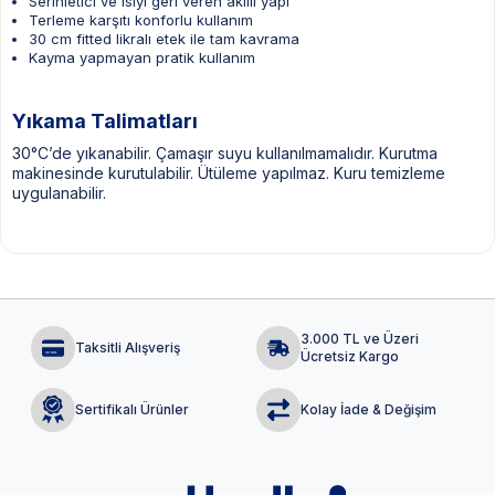
Serinletici ve ısıyı geri veren akıllı yapı
Terleme karşıtı konforlu kullanım
30 cm fitted likralı etek ile tam kavrama
Kayma yapmayan pratik kullanım
Yıkama Talimatları
30°C’de yıkanabilir. Çamaşır suyu kullanılmamalıdır. Kurutma
makinesinde kurutulabilir. Ütüleme yapılmaz. Kuru temizleme
uygulanabilir.
3.000 TL ve Üzeri
Taksitli Alışveriş
Ücretsiz Kargo
Sertifikalı Ürünler
Kolay İade & Değişim