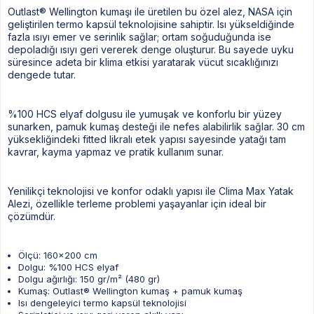
Outlast® Wellington kumaşı ile üretilen bu özel alez, NASA için
geliştirilen termo kapsül teknolojisine sahiptir. Isı yükseldiğinde
fazla ısıyı emer ve serinlik sağlar; ortam soğuduğunda ise
depoladığı ısıyı geri vererek denge oluşturur. Bu sayede uyku
süresince adeta bir klima etkisi yaratarak vücut sıcaklığınızı
dengede tutar.
%100 HCS elyaf dolgusu ile yumuşak ve konforlu bir yüzey
sunarken, pamuk kumaş desteği ile nefes alabilirlik sağlar. 30 cm
yüksekliğindeki fitted likralı etek yapısı sayesinde yatağı tam
kavrar, kayma yapmaz ve pratik kullanım sunar.
Yenilikçi teknolojisi ve konfor odaklı yapısı ile Clima Max Yatak
Alezi, özellikle terleme problemi yaşayanlar için ideal bir
çözümdür.
Ölçü: 160x200 cm
Dolgu: %100 HCS elyaf
Dolgu ağırlığı: 150 gr/m² (480 gr)
Kumaş: Outlast® Wellington kumaş + pamuk kumaş
Isı dengeleyici termo kapsül teknolojisi