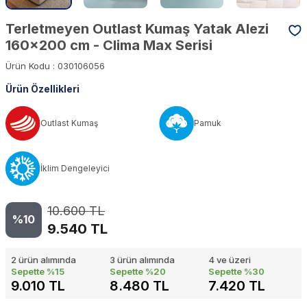
Terletmeyen Outlast Kumaş Yatak Alezi
160x200 cm - Clima Max Serisi
Ürün Kodu :
030106056
Ürün Özellikleri
Outlast Kumaş
Pamuk
İklim Dengeleyici
10.600
TL
%10
9.540
TL
2 ürün alımında
3 ürün alımında
4 ve üzeri
Sepette
%15
Sepette
%20
Sepette
%30
9.010 TL
8.480 TL
7.420 TL