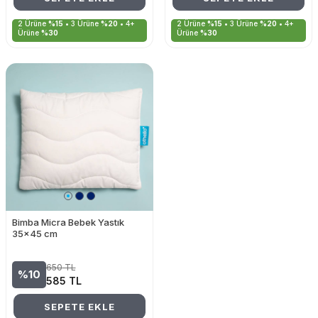
2 Ürüne
%15
• 3 Ürüne
%20
• 4+
2 Ürüne
%15
• 3 Ürüne
%20
• 4+
Ürüne
%30
Ürüne
%30
Bimba Micra Bebek Yastık
35x45 cm
650
TL
%10
585
TL
SEPETE EKLE