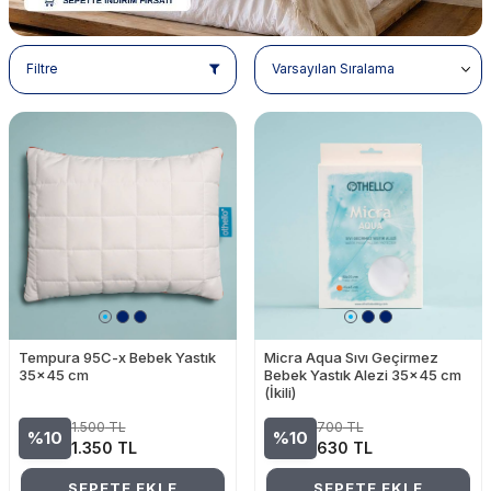
Filtre
Tempura 95C-x Bebek Yastık
Micra Aqua Sıvı Geçirmez
35x45 cm
Bebek Yastık Alezi 35x45 cm
(İkili)
1.500
TL
700
TL
%10
%10
1.350
TL
630
TL
SEPETE EKLE
SEPETE EKLE