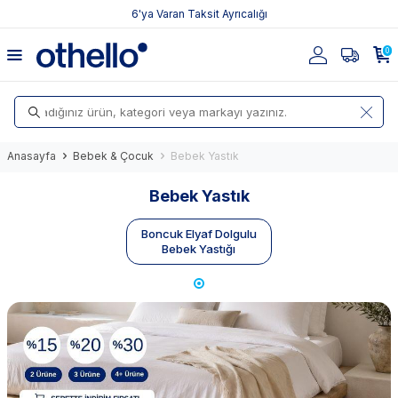
6'ya Varan Taksit Ayrıcalığı
0
Anasayfa
Bebek & Çocuk
Bebek Yastık
Bebek Yastık
Boncuk Elyaf Dolgulu
Bebek Yastığı