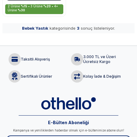
2 Ürüne
%15
• 3 Ürüne
%20
• 4+
Ürüne
%30
Bebek Yastık
kategorisinde
3
sonuç listeleniyor.
3.000 TL ve Üzeri
Taksitli Alışveriş
Ücretsiz Kargo
Sertifikalı Ürünler
Kolay İade & Değişim
E-Bülten Aboneliği
Kampanya ve yeniliklerden haberdar olmak için e-bültenimize abone olun!