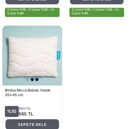
2 Ürüne
%15
• 3 Ürüne
%20
• 4+
2 Ürüne
%15
• 3 Ürüne
%20
• 4+
Ürüne
%30
Ürüne
%30
Bimba Micra Bebek Yastık
35x45 cm
650
TL
%10
585
TL
SEPETE EKLE