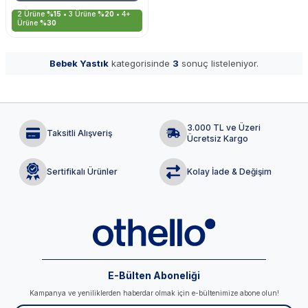
2 Ürüne
%15
• 3 Ürüne
%20
• 4+
Ürüne
%30
Bebek Yastık
kategorisinde
3
sonuç listeleniyor.
3.000 TL ve Üzeri
Taksitli Alışveriş
Ücretsiz Kargo
Sertifikalı Ürünler
Kolay İade & Değişim
E-Bülten Aboneliği
Kampanya ve yeniliklerden haberdar olmak için e-bültenimize abone olun!