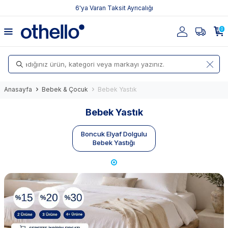
6'ya Varan Taksit Ayrıcalığı
0
Anasayfa
Bebek & Çocuk
Bebek Yastık
Bebek Yastık
Boncuk Elyaf Dolgulu
Bebek Yastığı