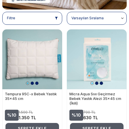
Filtre
Tempura 95C-x Bebek Yastık
Micra Aqua Sıvı Geçirmez
35x45 cm
Bebek Yastık Alezi 35x45 cm
(İkili)
1.500
TL
700
TL
%10
%10
1.350
TL
630
TL
SEPETE EKLE
SEPETE EKLE