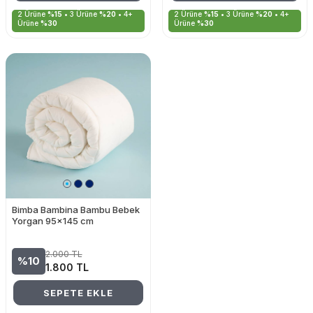
2 Ürüne
%15
• 3 Ürüne
%20
• 4+
2 Ürüne
%15
• 3 Ürüne
%20
• 4+
Ürüne
%30
Ürüne
%30
Bimba Bambina Bambu Bebek
Yorgan 95x145 cm
2.000
TL
%10
1.800
TL
SEPETE EKLE