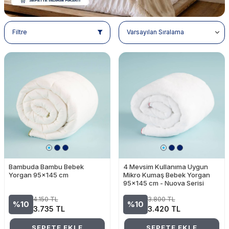
Filtre
Bambuda Bambu Bebek
4 Mevsim Kullanıma Uygun
Yorgan 95x145 cm
Mikro Kumaş Bebek Yorgan
95x145 cm - Nuova Serisi
4.150
TL
3.800
TL
%10
%10
3.735
TL
3.420
TL
SEPETE EKLE
SEPETE EKLE