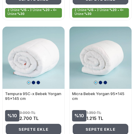
2 Ürüne
%15
• 3 Ürüne
%20
• 4+
2 Ürüne
%15
• 3 Ürüne
%20
• 4+
Ürüne
%30
Ürüne
%30
Tempura 95C-x Bebek Yorgan
Micra Bebek Yorgan 95x145
95x145 cm
cm
3.000
TL
1.350
TL
%10
%10
2.700
TL
1.215
TL
SEPETE EKLE
SEPETE EKLE